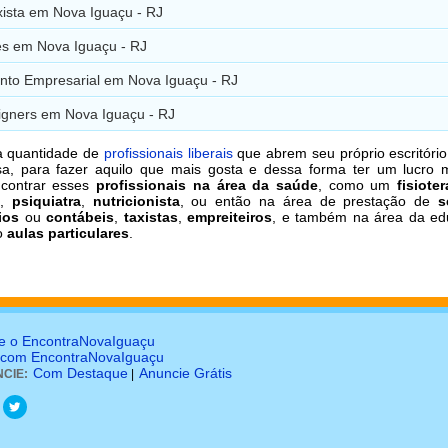
xista em Nova Iguaçu - RJ
es em Nova Iguaçu - RJ
nto Empresarial em Nova Iguaçu - RJ
gners em Nova Iguaçu - RJ
a quantidade de
profissionais liberais
que abrem seu próprio escritório,
a, para fazer aquilo que mais gosta e dessa forma ter um lucro m
contrar esses
profissionais na área da saúde
, como um
fisiote
,
psiquiatra
,
nutricionista
, ou então na área de prestação de
s
ios
ou
contábeis
,
taxistas
,
empreiteiros
, e também na área da ed
o
aulas particulares
.
e o EncontraNovaIguaçu
 com EncontraNovaIguaçu
Com Destaque
Anuncie Grátis
CIE:
|