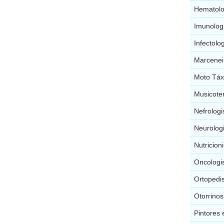
Hematolo
Imunolog
Infectolo
Marcenei
Moto Táx
Musicote
Nefrolog
Neurolog
Nutricion
Oncologi
Ortopedi
Otorrino
Pintores