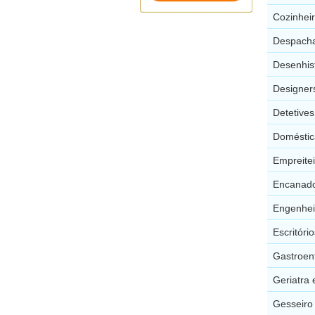
Cozinhei
Despacha
Desenhis
Designers
Detetive
Doméstic
Empreite
Encanado
Engenhei
Escritór
Gastroen
Geriatra
Gesseiro