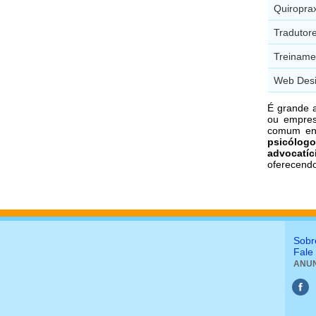
Quiropra
Tradutor
Treiname
Web Desi
É grande 
ou empres
comum en
psicólogo
advocatíc
oferecend
Sobr
Fale
ANUN