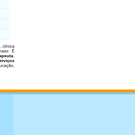
 clínica
aior. É
rapeuta
,
erviços
ucação,