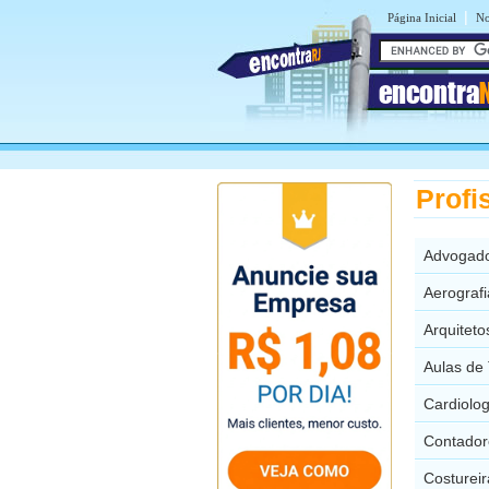
|
Página Inicial
No
encontra
Profi
Advogado
Aerograf
Arquitet
Aulas de
Cardiolo
Contador
Costurei