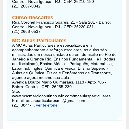
Centro - Nova Iguaçu - RJ - CEP: 26210-180
(21) 2667-0342
Curso Descartes
Rua Coronel Francisco Soares, 21 - Sala 201 - Bairro:
Centro - Nova Iguaçu - RJ - CEP: 26220-031
(21) 2668-0537
MC Aulas Particulares
A MC Aulas Particulares é especializada em
acompanhamento e reforço escolares, as aulas são
ministradas em nossa unidade ou em domicílio no Rio de
Janeiro e Grande Rio, Ensinos Fundamental I e II (todas
as disciplinas), Ensino Médio – Português, Matemática,
Espanhol, Inglês, Química e Física, Ensino Superior-
Aulas de Química, Física e Fenômenos de Transporte,
agende agora mesmo sua aula.
Avenida Doutor Mário Guimarâes, 1118 - Apto 706 -
Bairro: Centro - CEP: 26255-230
Site:
www.mscmarciocoutinho.wix.com/mcaulasparticulares
E-mail: aulasparticularesmc@gmail.com
(21) 3844-...
ver telefone