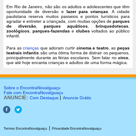
Em Rio de Janeiro, não são os adultos e adolescentes que têm
oportunidade de diversão e
lazer para crianças
. A cidade
paulistana reserva muitos passeios e pontos turísticos para
agradar e entreter a criançada, com muitas opções de
parques
de diversão
,
parques aquáticos
,
brinquedotecas
,
zoológicos
,
parques-fazendas
e
clubes
voltados ao público
infantil.
Para as
crianças
que adoram curtir
cinema e teatro
, as
peças
teatrais infantis
são uma ótima forma de distrair os pequenos,
principalmente durante as férias escolares. Sem falar no
circo
,
que até hoje encanta crianças e adultos de uma forma mágica.
Sobre o EncontraNovaIguaçu
Fale com EncontraNovaIguaçu
ANUNCIE:
|
Com Destaque
Anuncie Grátis
|
Termos EncontraNovaIguaçu
Privacidade EncontraNovaIguaçu