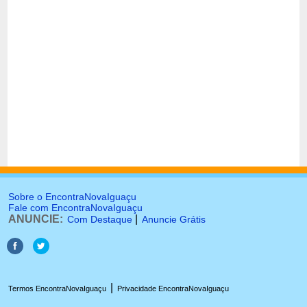
Sobre o EncontraNovaIguaçu
Fale com EncontraNovaIguaçu
ANUNCIE:
|
Com Destaque
Anuncie Grátis
|
Termos EncontraNovaIguaçu
Privacidade EncontraNovaIguaçu