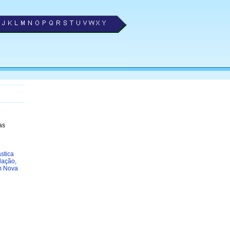
as
ástica
lação,
em Nova