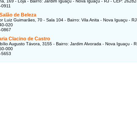
á, 169 - Loja - Bairro: Jardim Iguaçu - Nova Iguaçu - RJ - CEP: 2628
-0911
 Salão de Beleza
r Luiz Guimarães, 70 - Sala 104 - Bairro: Vila Anita - Nova Iguaçu - RJ
40-020
7-0867
ria Clacino de Castro
bílio Augusto Távora, 3155 - Bairro: Jardim Alvorada - Nova Iguaçu - R
60-000
7-5653