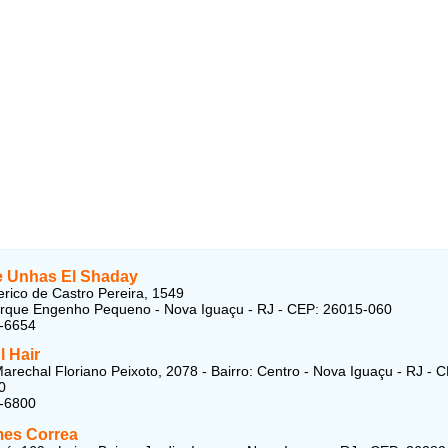
de Unhas El Shaday
rico de Castro Pereira, 1549
arque Engenho Pequeno - Nova Iguaçu - RJ - CEP: 26015-060
6-6654
l Hair
arechal Floriano Peixoto, 2078 - Bairro: Centro - Nova Iguaçu - RJ - 
0
9-6800
es Correa