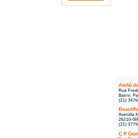
Ateliê 
Rua Frede
Bairro: P
(21) 347
Beautifu
Avenida M
26210-00
(21) 377
C P Gom