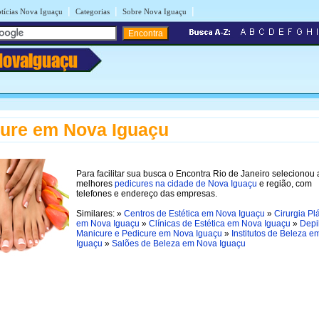
|
|
|
tícias Nova Iguaçu
Categorias
Sobre Nova Iguaçu
NovaIguaçu
ure em Nova Iguaçu
Para facilitar sua busca o Encontra Rio de Janeiro selecionou 
melhores
pedicures na cidade de Nova Iguaçu
e região, com
telefones e endereço das empresas.
Similares: »
Centros de Estética em Nova Iguaçu
»
Cirurgia Pl
em Nova Iguaçu
»
Clínicas de Estética em Nova Iguaçu
»
Depi
Manicure e Pedicure em Nova Iguaçu
»
Institutos de Beleza 
Iguaçu
»
Salões de Beleza em Nova Iguaçu