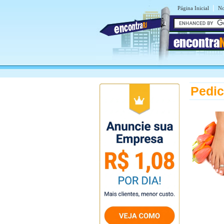
|
Página Inicial
No
encontra
Pedic