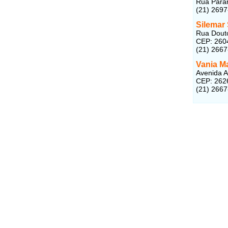
Rua Paran
(21) 2697
Silemar
Rua Douto
CEP: 260
(21) 266
Vania Ma
Avenida A
CEP: 262
(21) 266