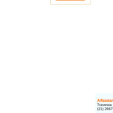
Alfaiata
Travessa 
(21) 266