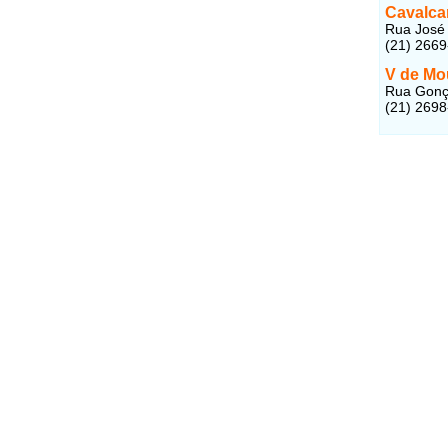
Cavalca
Rua José 
(21) 266
V de Mou
Rua Gonça
(21) 269