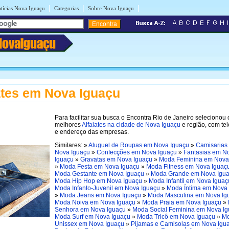
|
|
|
tícias Nova Iguaçu
Categorias
Sobre Nova Iguaçu
NovaIguaçu
ates em Nova Iguaçu
Para facilitar sua busca o Encontra Rio de Janeiro selecionou 
melhores
Alfaiates na cidade de Nova Iguaçu
e região, com te
e endereço das empresas.
Similares: »
Aluguel de Roupas em Nova Iguaçu
»
Camisarias
Nova Iguaçu
»
Confecções em Nova Iguaçu
»
Fantasias em N
Iguaçu
»
Gravatas em Nova Iguaçu
»
Moda Feminina em Nova
»
Moda Festa em Nova Iguaçu
»
Moda Fitness em Nova Iguaç
Moda Gestante em Nova Iguaçu
»
Moda Grande em Nova Igu
Moda Hip Hop em Nova Iguaçu
»
Moda Infantil em Nova Iguaç
Moda Infanto-Juvenil em Nova Iguaçu
»
Moda Íntima em Nova
»
Moda Jeans em Nova Iguaçu
»
Moda Masculina em Nova Ig
Moda Noiva em Nova Iguaçu
»
Moda Praia em Nova Iguaçu
»
Senhora em Nova Iguaçu
»
Moda Social Feminina em Nova I
Moda Surf em Nova Iguaçu
»
Moda Tricô em Nova Iguaçu
»
M
Unissex em Nova Iguaçu
»
Pijamas e Camisolas em Nova Igu