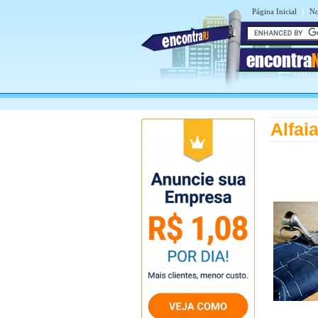
|
Página Inicial
No
encontra
Alfai