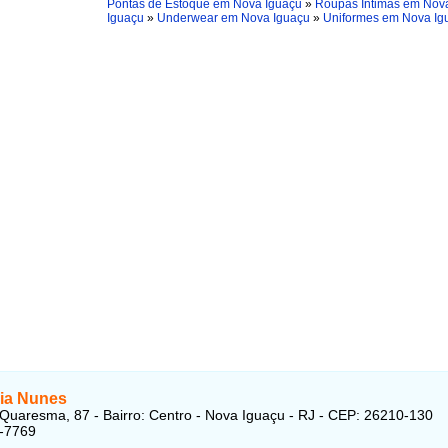
Pontas de Estoque em Nova Iguaçu
»
Roupas Íntimas em Nov
Iguaçu
»
Underwear em Nova Iguaçu
»
Uniformes em Nova Ig
ria Nunes
Quaresma, 87 - Bairro: Centro - Nova Iguaçu - RJ - CEP: 26210-130
7-7769