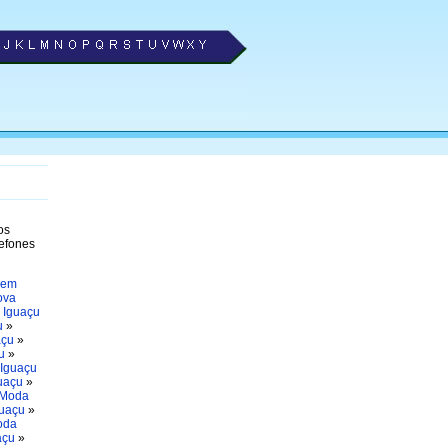
os
lefones
 em
ova
 Iguaçu
u
»
açu
»
u
»
 Iguaçu
uaçu
»
Moda
guaçu
»
oda
açu
»