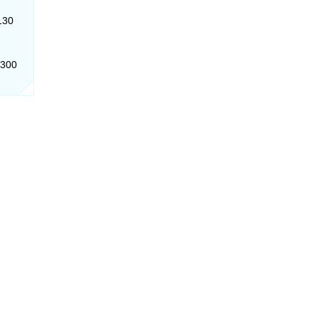
130
-300